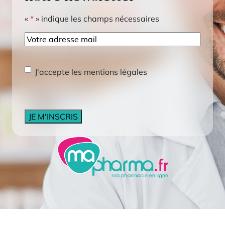
«
*
» indique les champs nécessaires
E-
mail
RGPD
*
J'accepte les mentions légales
CAPTCHA